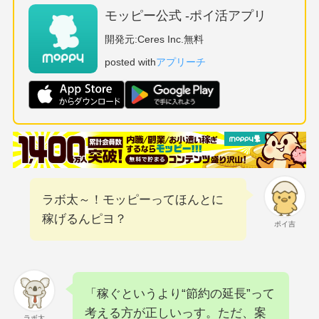
モッピー公式 -ポイ活アプリ
開発元:
Ceres Inc.
無料
posted with
アプリーチ
ラボ太～！モッピーってほんとに
稼げるんピヨ？
ポイ吉
「稼ぐというより“節約の延長”って
考える方が正しいっす。ただ、案
ラボ太