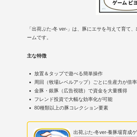
「出荷ぶた-冬 ver-」は、豚にエサを与えて育
ームです。
主な特徴
放置＆タップで遊べる簡単操作
周回（牧場レベルアップ）ごとに生産力が倍率×
金豚・銀豚（広告視聴）で資金を大量獲得
フレンド投資で大幅な効率化が可能
80種類以上の豚コレクション要素
出荷ぶた-冬ver-養豚場育