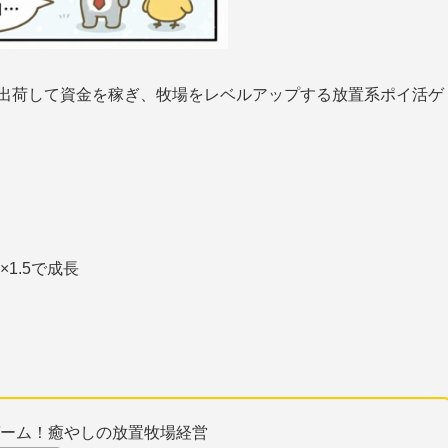
て、出荷して資金を稼ぎ、牧場をレベルアップする放置系ポイ活ゲ
1.5で成長
成ゲーム！癒やしの放置牧場経営