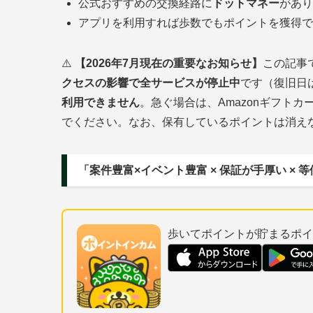
公式おすすめの交換経路に
ドットマネー
があり
アプリを利用すれば歩数でもポイントを獲得で
⚠️
【2026年7月現在の重要なお知らせ】
この記事
クセスの影響で全サービスが停止中
です（復旧日
利用できません
。急ぐ場合は、Amazonギフト
でください。なお、保有しているポイントは消え
「案件豊富×イベント豊富 × 保証が手厚い ×
歩いてポイントが貯まるポイ