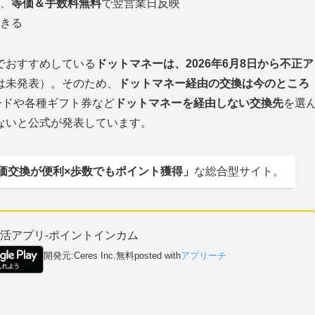
、
等価＆手数料無料
で翌営業日反映
きる
でおすすめしている
ドットマネーは、2026年6月8日から不正ア
は未発表）。そのため、
ドットマネー経由の交換は今のところ
カードや各種ギフト券など
ドットマネーを経由しない交換先
を選
ないと公式が発表しています。
 等価交換が便利×歩数でもポイント獲得」
な総合型サイト。
活アプリ-ポイントインカム
開発元:
Ceres Inc.
無料
posted with
アプリーチ