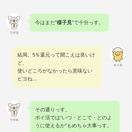
今はまだ“
様子見
”で十分っす。
ラボ太
結局、5％還元って聞こえは良いけ
ど、
ポイ吉
使いどころがなかったら意味ない
ピヨね…
その通りっす。
ポイ活では“いつ・どこで・どのよ
ラボ太
うに使えるか”もめちゃ大事っす。