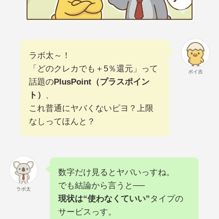
ラボ太～！
「どのクレカでも＋5％還元」って
ポイ吉
話題の
PlusPoint（プラスポイン
ト）
、
これ普通にヤバくないピヨ？上限
なしってほんと？
数字だけ見るとヤバいっすね。
でも結論から言うと──
ラボ太
現状は“使わなくていい”
タイプの
サービスっす。